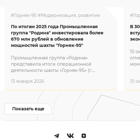
#Горняк-95
#Модернизация, развитие
#Го
По итогам 2025 года Промышленная
В 3
группа "Родина" инвестировала более
вст
670 млн рублей в обновление
эко
мощностей шахты "Горняк-95"
10 о
Промышленная группа «Родина»
отм
представила итоги операционной
мом
деятельности шахты «Горняк-95» (г.
зна
Макеевка, ДНР) за 2025 год. Главным
итог
13 января 2026
10 о
проектом 2025 года на шахте «Горняк-95»
эфф
стало полное переоснащение 6-й южной
эпо
лавы пласта К3, инвестиции в который
составили 672,5 млн рублей. Полная
информация о данном проекте будет
Показать еще
представлена общественности в
ближайшее время.