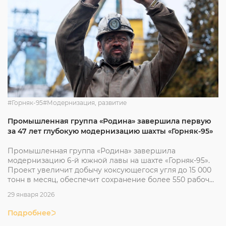
#Горняк-95
#Модернизация, развитие
Промышленная группа «Родина» завершила первую
за 47 лет глубокую модернизацию шахты «Горняк-95»
Промышленная группа «Родина» завершила
модернизацию 6-й южной лавы на шахте «Горняк-95».
Проект увеличит добычу коксующегося угля до 15 000
тонн в месяц, обеспечит сохранение более 550 рабочих
мест и укрепит энергетическую безопасность
29 января 2026
Донбасса.
Подробнее