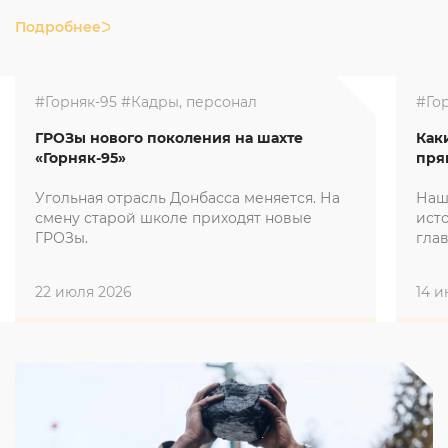
Подробнее
#Горняк-95
#Кадры, персонал
#Го
ГРОЗы нового поколения на шахте
Как
«Горняк-95»
пря
Угольная отрасль Донбасса меняется. На
Наш
смену старой школе приходят новые
ист
ГРОЗы.
гла
мы 
22 июля 2026
14 и