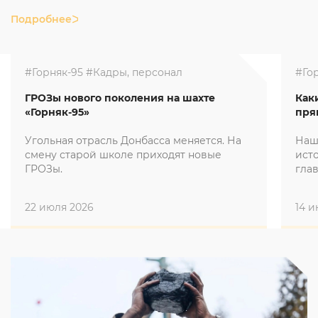
Подробнее
#Горняк-95
#Кадры, персонал
#Го
ГРОЗы нового поколения на шахте
Как
«Горняк-95»
пря
Угольная отрасль Донбасса меняется. На
Наш
смену старой школе приходят новые
ист
ГРОЗы.
гла
мы 
22 июля 2026
14 и