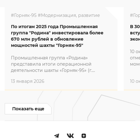
#Горняк-95
#Модернизация, развитие
#Го
По итогам 2025 года Промышленная
В 3
группа "Родина" инвестировала более
вст
670 млн рублей в обновление
эко
мощностей шахты "Горняк-95"
10 о
Промышленная группа «Родина»
отм
представила итоги операционной
мом
деятельности шахты «Горняк-95» (г.
зна
Макеевка, ДНР) за 2025 год. Главным
итог
13 января 2026
10 о
проектом 2025 года на шахте «Горняк-95»
эфф
стало полное переоснащение 6-й южной
эпо
лавы пласта К3, инвестиции в который
составили 672,5 млн рублей. Полная
информация о данном проекте будет
Показать еще
представлена общественности в
ближайшее время.