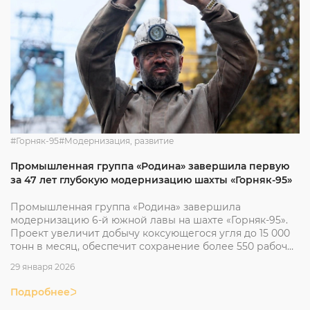
#Горняк-95
#Модернизация, развитие
Промышленная группа «Родина» завершила первую
за 47 лет глубокую модернизацию шахты «Горняк-95»
Промышленная группа «Родина» завершила
модернизацию 6-й южной лавы на шахте «Горняк-95».
Проект увеличит добычу коксующегося угля до 15 000
тонн в месяц, обеспечит сохранение более 550 рабочих
мест и укрепит энергетическую безопасность
29 января 2026
Донбасса.
Подробнее